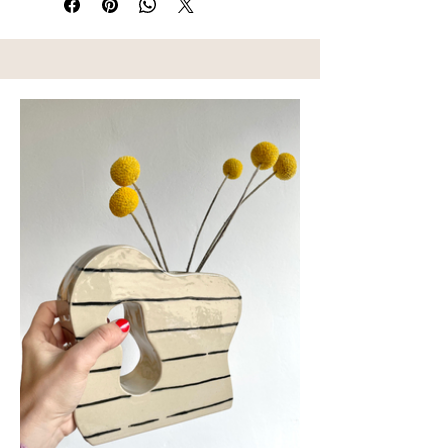
(frau.mohn@gmx.de) Kontakt zu mir
Meine Keramik wurde bei 1230°C
auf.
gebrannt und ist dadurch langlebig
und robust. Alle Teile können in
der Spülmaschine gereinigt werden.
Ich verwende ausschließlich bleifreie,
kennzeichnungsfreie Glasuren die für
Essgeschirr geeignet sind.